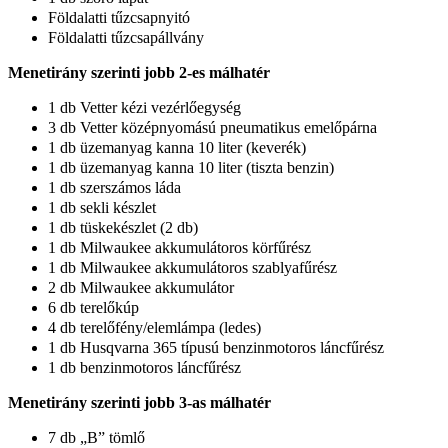
Földalatti tűzcsapnyitó
Földalatti tűzcsapállvány
Menetirány szerinti jobb 2-es málhatér
1 db Vetter kézi vezérlőegység
3 db Vetter középnyomású pneumatikus emelőpárna
1 db üzemanyag kanna 10 liter (keverék)
1 db üzemanyag kanna 10 liter (tiszta benzin)
1 db szerszámos láda
1 db sekli készlet
1 db tüskekészlet (2 db)
1 db Milwaukee akkumulátoros körfűrész
1 db Milwaukee akkumulátoros szablyafűrész
2 db Milwaukee akkumulátor
6 db terelőkúp
4 db terelőfény/elemlámpa (ledes)
1 db Husqvarna 365 típusú benzinmotoros láncfűrész
1 db benzinmotoros láncfűrész
Menetirány szerinti jobb 3-as málhatér
7 db „B” tömlő