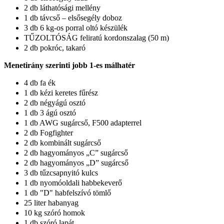
2 db láthatósági mellény
1 db távcső – elsősegély doboz
3 db 6 kg-os porral oltó készülék
TŰZOLTÓSÁG feliratú kordonszalag (50 m)
2 db pokróc, takaró
Menetirány szerinti jobb 1-es málhatér
4 db fa ék
1 db kézi keretes fűrész
2 db négyágú osztó
1 db 3 ágú osztó
1 db AWG sugárcső, F500 adapterrel
2 db Fogfighter
2 db kombinált sugárcső
2 db hagyományos „C” sugárcső
2 db hagyományos „D” sugárcső
3 db tűzcsapnyitó kulcs
1 db nyomóoldali habbekeverő
1 db "D" habfelszívó tömlő
25 liter habanyag
10 kg szóró homok
1 db szóró lapát