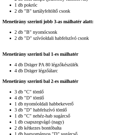
1 db pokróc
2 db "B" tartályfeltöltő csonk
Menetirány szerinti jobb 3-as málhatér alatt:
2 db "B" nyomócsonk
2 db "D" szívóoldali habfelszívó csonk
Menetirány szerinti bal 1-es málhatér
4 db
Dräger PA 80 légzőkészülék
4 db Dräger légzőálarc
Menetirány szerinti bal 2-es málhatér
3 db "C" tömlő
4 db "D" tömlő
1 db nyomóoldali habbekeverő
3 db "D" habfelszívó tömlő
1 db "C" nehéz-hab sugárcső
1 db csapszegvágó (nagy)
2 db kétkezes bontóbalta
1 db hagyományos "D" sugárcső