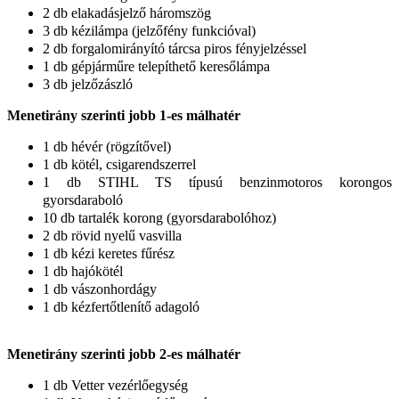
2 db elakadásjelző háromszög
3 db kézilámpa (jelzőfény funkcióval)
2 db forgalomirányító tárcsa piros fényjelzéssel
1 db gépjárműre telepíthető keresőlámpa
3 db jelzőzászló
Menetirány szerinti jobb 1-es málhatér
1 db hévér (rögzítővel)
1 db kötél, csigarendszerrel
1 db
STIHL TS típusú benzinmotoros korongos
gyorsdaraboló
10 db tartalék korong (gyorsdarabolóhoz)
2 db rövid nyelű vasvilla
1 db kézi keretes fűrész
1 db hajókötél
1 db vászonhordágy
1 db kézfertőtlenítő adagoló
Menetirány szerinti jobb 2-es málhatér
1 db Vetter vezérlőegység