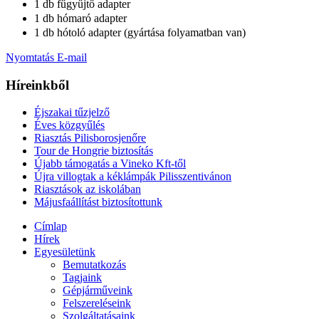
1 db fűgyűjtő adapter
1 db hómaró adapter
1 db hótoló adapter (gyártása folyamatban van)
Nyomtatás
E-mail
Híreinkből
Éjszakai tűzjelző
Éves közgyűlés
Riasztás Pilisborosjenőre
Tour de Hongrie biztosítás
Újabb támogatás a Vineko Kft-től
Újra villogtak a kéklámpák Pilisszentivánon
Riasztások az iskolában
Májusfaállítást biztosítottunk
Címlap
Hírek
Egyesületünk
Bemutatkozás
Tagjaink
Gépjárműveink
Felszereléseink
Szolgáltatásaink