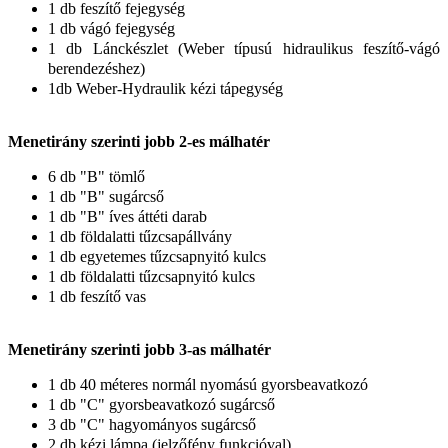
1 db feszítő fejegység
1 db vágó fejegység
1 db Lánckészlet (Weber típusú hidraulikus feszítő-vágó
berendezéshez)
1db Weber-Hydraulik kézi tápegység
Menetirány szerinti jobb 2-es málhatér
6 db "B" tömlő
1 db "B" sugárcső
1 db "B" íves áttéti darab
1 db földalatti tűzcsapállvány
1 db egyetemes tűzcsapnyitó kulcs
1 db földalatti tűzcsapnyitó kulcs
1 db feszítő vas
Menetirány szerinti jobb 3-as málhatér
1 db 40 méteres normál nyomású gyorsbeavatkozó
1 db "C" gyorsbeavatkozó sugárcső
3 db "C" hagyományos sugárcső
2 db kézi lámpa (jelzőfény funkcióval)