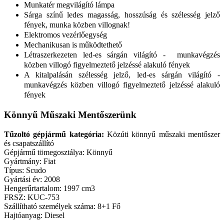
Munkatér megvilágító lámpa
Sárga színű ledes magasság, hosszúság és szélesség
jelző
fények, munka közben villognak!
Elektromos vezérlőegység
Mechanikusan is működtethető
Létraszerkezeten led-es sárgán világító - munkavégzés
közben villogó figyelmeztető jelzéssé alakuló fények
A kitalpalásán szélesség jelző, led-es sárgán világító -
munkavégzés közben villogó figyelmeztető jelzéssé alakuló
fények
Könnyű Műszaki Mentőszerünk
Tűzoltó gépjármű kategória:
Közúti könnyű műszaki mentőszer
és csapatszállító
Gépjármű tömegosztálya: Könnyű
Gyártmány: Fiat
Típus: Scudo
Gyártási év: 2008
Hengerűrtartalom: 1997 cm3
FRSZ: KUC-753
Szállítható személyek száma: 8+1 Fő
Hajtóanyag: Diesel