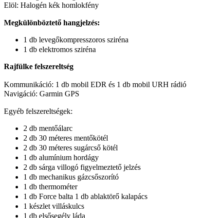
Elöl: Halogén kék homlokfény
Megkülönböztető hangjelzés:
1 db levegőkompresszoros sziréna
1 db elektromos sziréna
Rajfülke felszereltség
Kommunikáció: 1 db mobil EDR és 1 db mobil URH rádió
Navigáció: Garmin GPS
Egyéb felszereltségek:
2 db mentőálarc
2 db 30 méteres mentőkötél
2 db 30 méteres sugárcső kötél
1 db alumínium hordágy
2 db sárga villogó figyelmeztető jelzés
1 db mechanikus gázcsőszorító
1 db thermométer
1 db Force balta 1 db ablaktörő kalapács
1 készlet villáskulcs
1 db elsősegély láda