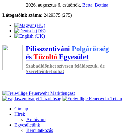
2026. augusztus 6. csütörtök,
Berta
,
Bettina
Látogatóink száma:
2429375 (275)
Pilisszentiváni
Polgárőrség
és
Tűzoltó
Egyesület
Szabadidőnket szívesen feláldozzuk, de
Szeretteinket soha!
Címlap
Hírek
Archívum
Egyesületünk
Bemutatkozás