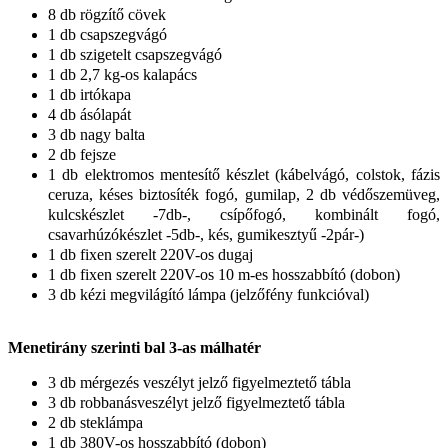
8 db rögzítő cövek
1 db csapszegvágó
1 db szigetelt csapszegvágó
1 db 2,7 kg-os kalapács
1 db irtókapa
4 db ásólapát
3 db nagy balta
2 db fejsze
1 db elektromos mentesítő készlet (kábelvágó, colstok, fázis
ceruza, késes biztosíték fogó, gumilap, 2 db védőszemüveg,
kulcskészlet -7db-, csípőfogó, kombinált fogó,
csavarhúzókészlet -5db-, kés, gumikesztyű -2pár-)
1 db fixen szerelt 220V-os dugaj
1 db fixen szerelt 220V-os 10 m-es hosszabbító (dobon)
3 db kézi megvilágító lámpa (jelzőfény funkcióval)
Menetirány szerinti bal 3-as málhatér
3 db mérgezés veszélyt jelző figyelmeztető tábla
3 db robbanásveszélyt jelző figyelmeztető tábla
2 db steklámpa
1 db 380V-os hosszabbító (dobon)