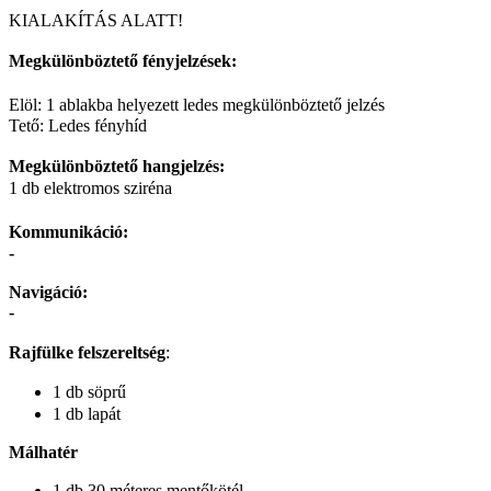
KIALAKÍTÁS ALATT!
Megkülönböztető fényjelzések:
Elöl: 1 ablakba helyezett ledes megkülönböztető jelzés
Tető: Ledes fényhíd
Megkülönböztető hangjelzés:
1 db elektromos sziréna
Kommunikáció:
-
Navigáció:
-
Rajfülke felszereltség
:
1 db söprű
1 db lapát
Málhatér
1 db 30 méteres mentőkötél