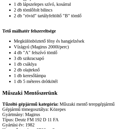
1 db lápszelepes szívó, kosárral
2 db tömlőfolt bilincs
2 db "rövid" tartályfeltöltő "B" tömlő
Tető málhatér felszereltsége
Megkülönböztető fény és hangjelzések
Vízágyú (Magirus 2000l/perc)
4 db "A" felszívó tömlő
3 db szikracsapó
1 db csáklya
2 db olajteknő
1 db keresőlámpa
1 db 5 méteres drótkötél
Műszaki Mentőszerünk
Tűzoltó gépjármű kategória:
Műszaki mentő terepgépjármű
Gépjármű tömegosztálya: Közepes
Gyártmány: Magirus
Típus: Deutz FM 192 D 11 FA
Gyártási év: 1982