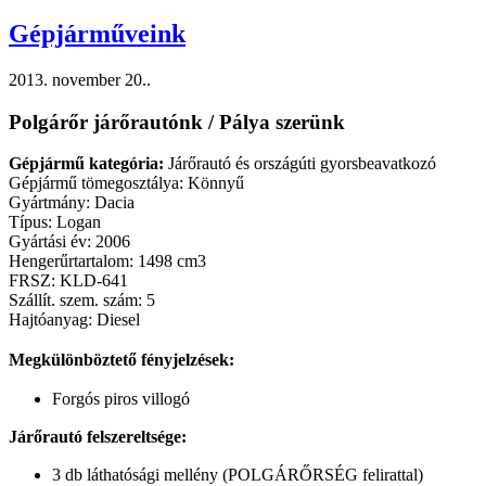
Gépjárműveink
2013. november 20.
.
Polgárőr járőrautónk / Pálya szerünk
Gépjármű kategória:
Járőrautó és országúti gyorsbeavatkozó
Gépjármű tömegosztálya: Könnyű
Gyártmány: Dacia
Típus: Logan
Gyártási év: 2006
Hengerűrtartalom: 1498 cm3
FRSZ: KLD-641
Szállít. szem. szám: 5
Hajtóanyag: Diesel
Megkülönböztető fényjelzések:
Forgós piros villogó
Járőrautó felszereltsége:
3 db láthatósági mellény (POLGÁRŐRSÉG felirattal)