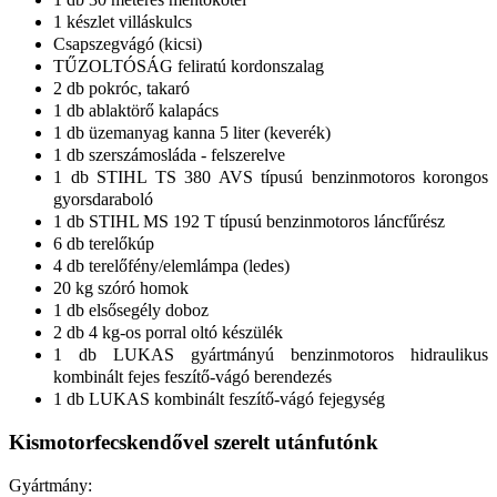
1 készlet villáskulcs
Csapszegvágó (kicsi)
TŰZOLTÓSÁG feliratú kordonszalag
2 db pokróc, takaró
1 db ablaktörő kalapács
1 db üzemanyag kanna 5 liter (keverék)
1 db szerszámosláda - felszerelve
1 db STIHL TS 380 AVS típusú benzinmotoros korongos
gyorsdaraboló
1 db STIHL MS 192 T típusú benzinmotoros láncfűrész
6 db terelőkúp
4 db terelőfény/elemlámpa (ledes)
20 kg szóró homok
1 db elsősegély doboz
2 db 4 kg-os porral oltó készülék
1 db LUKAS gyártmányú benzinmotoros hidraulikus
kombinált fejes feszítő-vágó berendezés
1 db LUKAS kombinált feszítő-vágó fejegység
Kismotorfecskendővel szerelt utánfutónk
Gyártmány: