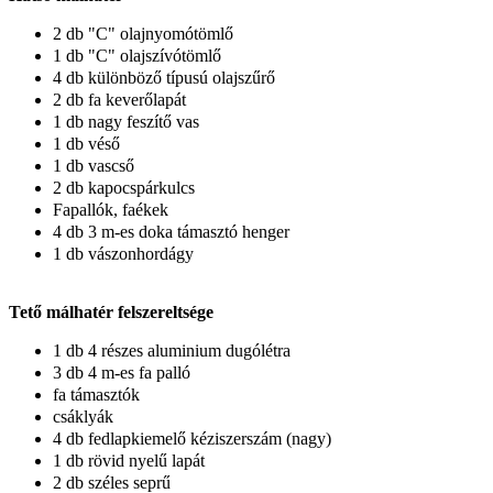
2 db "C" olajnyomótömlő
1 db "C" olajszívótömlő
4 db különböző típusú olajszűrő
2 db fa keverőlapát
1 db nagy feszítő vas
1 db véső
1 db vascső
2 db kapocspárkulcs
Fapallók, faékek
4 db 3 m-es doka támasztó henger
1 db vászonhordágy
Tető málhatér felszereltsége
1 db 4 részes aluminium dugólétra
3 db 4 m-es fa palló
fa támasztók
csáklyák
4 db fedlapkiemelő kéziszerszám (nagy)
1 db rövid nyelű lapát
2 db széles seprű