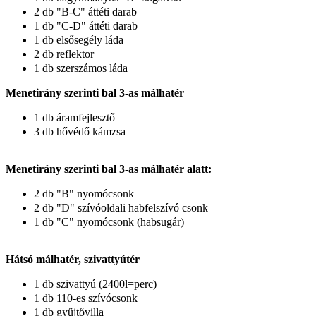
2 db "B-C" áttéti darab
1 db "C-D" áttéti darab
1 db elsősegély láda
2 db reflektor
1 db szerszámos láda
Menetirány szerinti bal 3-as málhatér
1 db áramfejlesztő
3 db hővédő kámzsa
Menetirány szerinti bal 3-as málhatér alatt:
2 db "B" nyomócsonk
2 db "D" szívóoldali habfelszívó csonk
1 db "C" nyomócsonk (habsugár)
Hátsó málhatér, szivattyútér
1 db szivattyú (2400l=perc)
1 db 110-es szívócsonk
1 db gyűjtővilla