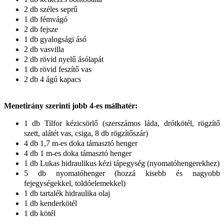
2 db széles seprű
1 db fémvágó
2 db fejsze
1 db gyalogsági ásó
2 db vasvilla
2 db rövid nyelű ásólapát
1 db rövid feszítő vas
2 db 4 ágú kapacs
Menetirány szerinti jobb 4-es málhatér:
1 db Tilfor kézicsörlő (szerszámos láda, drótkötél, rögzítő
szett, alátét vas, csiga, 8 db rögzítőszár)
4 db 1,7 m-es doka támasztó henger
4 db 1 m-es doka támasztó henger
1 db Lukas hidraulikus kézi tápegység (nyomatóhengerekhez)
5 db nyomatóhenger (hozzá kisebb és nagyobb
fejegységekkel, toldóelemekkel)
1 db tartalék hidraulika olaj
1 db kenderkötél
1 db kötél