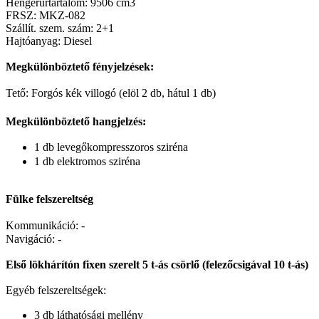
Hengerűrtartalom: 9506 cm3
FRSZ: MKZ-082
Szállít. szem. szám: 2+1
Hajtóanyag: Diesel
Megkülönböztető fényjelzések:
Tető: Forgós kék villogó (elöl 2 db, hátul 1 db)
Megkülönböztető hangjelzés:
1 db levegőkompresszoros sziréna
1 db elektromos sziréna
Fülke felszereltség
Kommunikáció: -
Navigáció: -
Első lökhárítón fixen szerelt 5 t-ás csörlő (felezőcsigával 10 t-ás)
Egyéb felszereltségek:
3 db láthatósági mellény