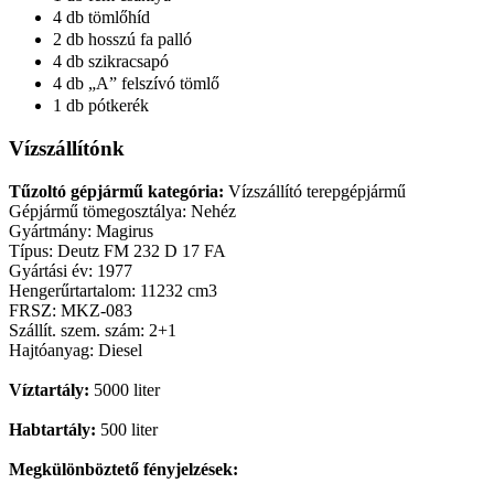
4 db tömlőhíd
2 db hosszú fa palló
4 db szikracsapó
4 db „A” felszívó tömlő
1 db pótkerék
Vízszállítónk
Tűzoltó gépjármű kategória:
Vízszállító terepgépjármű
Gépjármű tömegosztálya: Nehéz
Gyártmány: Magirus
Típus: Deutz FM 232 D 17 FA
Gyártási év: 1977
Hengerűrtartalom: 11232 cm3
FRSZ: MKZ-083
Szállít. szem. szám: 2+1
Hajtóanyag: Diesel
Víztartály:
5000 liter
Habtartály:
500 liter
Megkülönböztető fényjelzések: