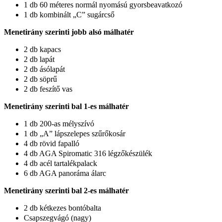
1 db 60 méteres normál nyomású gyorsbeavatkozó
1 db kombinált „C” sugárcső
Menetirány szerinti jobb alsó málhatér
2 db kapacs
2 db lapát
2 db ásólapát
2 db söprű
2 db feszítő vas
Menetirány szerinti bal 1-es málhatér
1 db 200-as mélyszívó
1 db „A” lápszelepes szűrőkosár
4 db rövid fapalló
4 db AGA Spiromatic 316 légzőkészülék
4 db acél tartalékpalack
6 db AGA panoráma álarc
Menetirány szerinti bal 2-es málhatér
2 db kétkezes bontóbalta
Csapszegvágó (nagy)