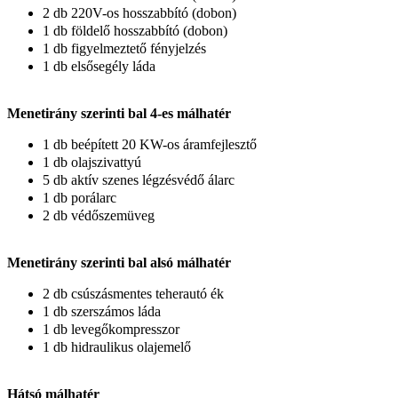
2 db 220V-os hosszabbító (dobon)
1 db földelő hosszabbító (dobon)
1 db figyelmeztető fényjelzés
1 db elsősegély láda
Menetirány szerinti bal 4-es málhatér
1 db beépített 20 KW-os áramfejlesztő
1 db olajszivattyú
5 db aktív szenes légzésvédő álarc
1 db porálarc
2 db védőszemüveg
Menetirány szerinti bal alsó málhatér
2 db csúszásmentes teherautó ék
1 db szerszámos láda
1 db levegőkompresszor
1 db hidraulikus olajemelő
Hátsó málhatér