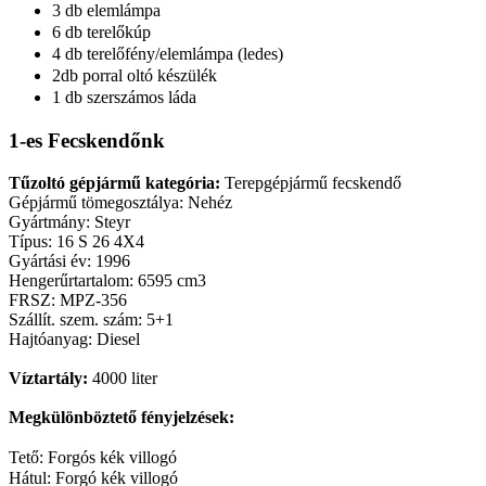
3 db elemlámpa
6 db terelőkúp
4 db terelőfény/elemlámpa (ledes)
2db porral oltó készülék
1 db szerszámos láda
1-es Fecskendőnk
Tűzoltó gépjármű kategória:
Terepgépjármű fecskendő
Gépjármű tömegosztálya: Nehéz
Gyártmány: Steyr
Típus: 16 S 26 4X4
Gyártási év: 1996
Hengerűrtartalom: 6595 cm3
FRSZ: MPZ-356
Szállít. szem. szám: 5+1
Hajtóanyag: Diesel
Víztartály:
4000 liter
Megkülönböztető fényjelzések:
Tető: Forgós kék villogó
Hátul: Forgó kék villogó