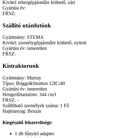
Kivitel: tehergépjárműre köthető, zárt
Gyártási év:
FRSZ:
Szállító utánfutónk
Gyártmány: STEMA
Kivitel: személygépjárműre köthető, nyitott
Gyártási év: ismeretlen
FRSZ:
Kistraktorunk
Gyártmány: Murray
Típus: Briggs&Stratton 12IC/40
Gyártási év: ismeretlen
Hengerűrtartalom: 344 cm3
FRSZ: -
Szállítható személyek száma: 1 Fő
Hajtóanyag: Benzin
Kiegészítő felszereltsége
:
1 db fűnyíró adapter