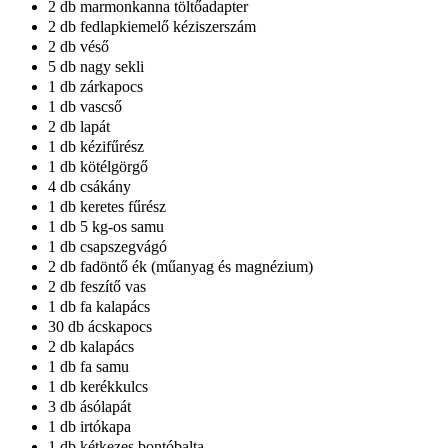
2 db marmonkanna töltőadapter
2 db fedlapkiemelő kéziszerszám
2 db véső
5 db nagy sekli
1 db zárkapocs
1 db vascső
2 db lapát
1 db kézifűrész
1 db kötélgörgő
4 db csákány
1 db keretes fűrész
1 db 5 kg-os samu
1 db csapszegvágó
2 db fadöntő ék (műanyag és magnézium)
2 db feszítő vas
1 db fa kalapács
30 db ácskapocs
2 db kalapács
1 db fa samu
1 db kerékkulcs
3 db ásólapát
1 db irtókapa
1 db kétkezes bontóbalta