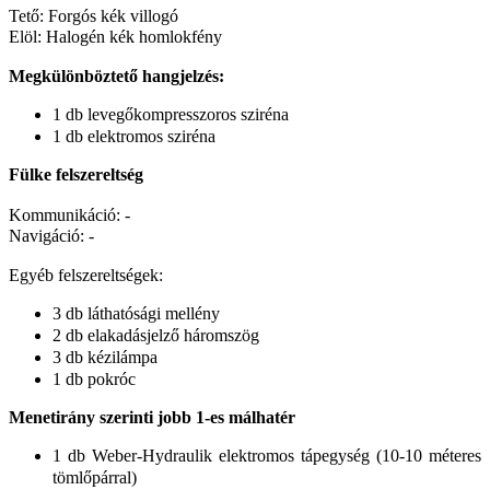
Tető: Forgós kék villogó
Elöl: Halogén kék homlokfény
Megkülönböztető hangjelzés:
1 db levegőkompresszoros sziréna
1 db elektromos sziréna
Fülke felszereltség
Kommunikáció: -
Navigáció: -
Egyéb felszereltségek:
3 db láthatósági mellény
2 db elakadásjelző háromszög
3 db kézilámpa
1 db pokróc
Menetirány szerinti jobb 1-es málhatér
1 db Weber-Hydraulik elektromos tápegység (10-10 méteres
tömlőpárral)