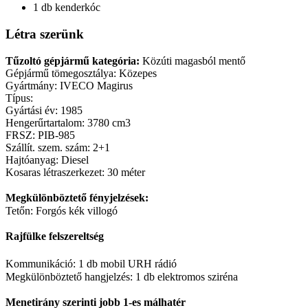
1 db kenderkóc
Létra szerünk
Tűzoltó gépjármű kategória:
Közúti magasból mentő
Gépjármű tömegosztálya: Közepes
Gyártmány: IVECO Magirus
Típus:
Gyártási év: 1985
Hengerűrtartalom: 3780 cm3
FRSZ: PIB-985
Szállít. szem. szám: 2+1
Hajtóanyag: Diesel
Kosaras létraszerkezet: 30 méter
Megkülönböztető fényjelzések:
Tetőn: Forgós kék villogó
Rajfülke felszereltség
Kommunikáció: 1 db mobil URH rádió
Megkülönböztető hangjelzés: 1 db elektromos sziréna
Menetirány szerinti jobb 1-es málhatér