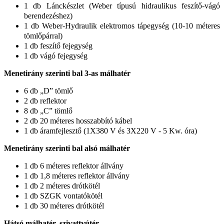
1 db Lánckészlet (Weber típusú hidraulikus feszítő-vágó
berendezéshez)
1 db Weber-Hydraulik elektromos tápegység (10-10 méteres
tömlőpárral)
1 db feszítő fejegység
1 db vágó fejegység
Menetirány szerinti bal 3-as málhatér
6 db „D” tömlő
2 db reflektor
8 db „C” tömlő
2 db 20 méteres hosszabbító kábel
1 db áramfejlesztő (1X380 V és 3X220 V - 5 Kw. óra)
Menetirány szerinti bal alsó málhatér
1 db 6 méteres reflektor állvány
1 db 1,8 méteres reflektor állvány
1 db 2 méteres drótkötél
1 db SZGK vontatókötél
1 db 30 méteres drótkötél
Hátsó málhatér, szivattyútér