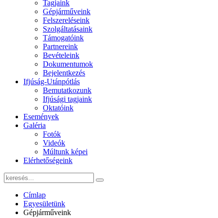
Tagjaink
Gépjárműveink
Felszereléseink
Szolgáltatásaink
Támogatóink
Partnereink
Bevételeink
Dokumentumok
Bejelentkezés
Ifjúság-Utánpótlás
Bemutatkozunk
Ifjúsági tagjaink
Oktatóink
Események
Galéria
Fotók
Videók
Múltunk képei
Elérhetőségeink
Címlap
Egyesületünk
Gépjárműveink