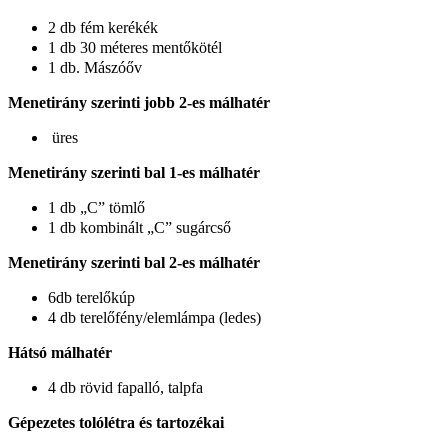
2 db fém kerékék
1 db 30 méteres mentőkötél
1 db. Mászóőv
Menetirány szerinti jobb 2-es málhatér
üres
Menetirány szerinti bal 1-es málhatér
1 db „C” tömlő
1 db kombinált „C” sugárcső
Menetirány szerinti bal 2-es málhatér
6db terelőkúp
4 db terelőfény/elemlámpa (ledes)
Hátsó málhatér
4 db rövid fapalló, talpfa
Gépezetes tolólétra és tartozékai