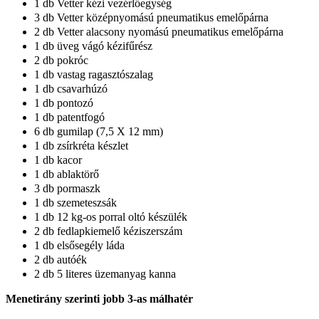
1 db Vetter kézi vezérlőegység
3 db Vetter középnyomású pneumatikus emelőpárna
2 db Vetter alacsony nyomású pneumatikus emelőpárna
1 db üveg vágó kézifűrész
2 db pokróc
1 db vastag ragasztószalag
1 db csavarhúzó
1 db pontozó
1 db patentfogó
6 db gumilap (7,5 X 12 mm)
1 db zsírkréta készlet
1 db kacor
1 db ablaktörő
3 db pormaszk
1 db szemeteszsák
1 db 12 kg-os porral oltó készülék
2 db fedlapkiemelő kéziszerszám
1 db elsősegély láda
2 db autóék
2 db 5 literes üzemanyag kanna
Menetirány szerinti jobb 3-as málhatér