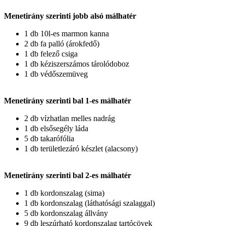
Menetirány szerinti jobb alsó málhatér
1 db 10l-es marmon kanna
2 db fa palló (árokfedő)
1 db felező csiga
1 db kéziszerszámos tárolódoboz
1 db védőszemüveg
Menetirány szerinti bal 1-es málhatér
2 db vízhatlan melles nadrág
1 db elsősegély láda
5 db takarófólia
1 db területlezáró készlet (alacsony)
Menetirány szerinti bal 2-es málhatér
1 db kordonszalag (sima)
1 db kordonszalag (láthatósági szalaggal)
5 db kordonszalag állvány
9 db leszúrható kordonszalag tartócövek