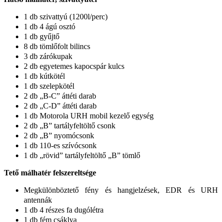
1 db szivattyú (1200l/perc)
1 db 4 ágú osztó
1 db gyűjtő
8 db tömlőfolt bilincs
3 db zárókupak
2 db egyetemes kapocspár kulcs
1 db kútkötél
1 db szelepkötél
2 db „B-C” áttéti darab
2 db „C-D” áttéti darab
1 db Motorola URH mobil kezelő egység
2 db „B” tartályfeltöltő csonk
2 db „B” nyomócsonk
1 db 110-es szívócsonk
1 db „rövid” tartályfeltöltő „B” tömlő
Tető málhatér felszereltsége
Megkülönböztető fény és hangjelzések, EDR és URH
antennák
1 db 4 részes fa dugólétra
1 db fém csáklya