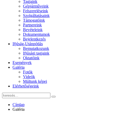
Tagjaink
Gépjárműveink
Felszereléseink
Szolgáltatásaink
Támogatóink
Partnereink
Bevételeink
Dokumentumok
Bejelentkezés
Ifjúság-Utánpótlás
Bemutatkozunk
Ifjúsági tagjaink
Oktatóink
Események
Galéria
Fotók
Videók
Múltunk képei
Elérhetőségeink
Címlap
Galéria