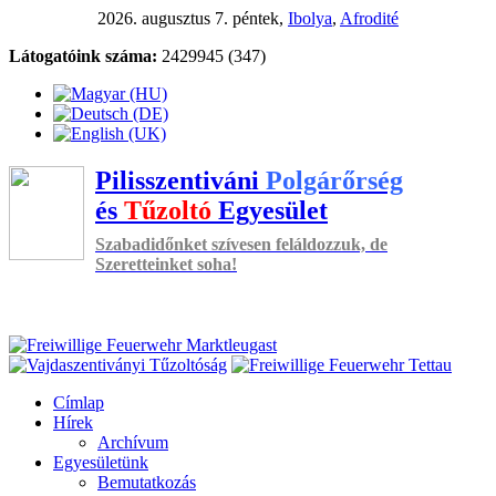
2026. augusztus 7. péntek,
Ibolya
,
Afrodité
Látogatóink száma:
2429945 (347)
Pilisszentiváni
Polgárőrség
és
Tűzoltó
Egyesület
Szabadidőnket szívesen feláldozzuk, de
Szeretteinket soha!
Címlap
Hírek
Archívum
Egyesületünk
Bemutatkozás