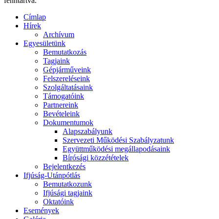
fenntartva.
Címlap
Hírek
Archívum
Egyesületünk
Bemutatkozás
Tagjaink
Gépjárműveink
Felszereléseink
Szolgáltatásaink
Támogatóink
Partnereink
Bevételeink
Dokumentumok
Alapszabályunk
Szervezeti Működési Szabályzatunk
Együttműködési megállapodásaink
Bírósági közzétételek
Bejelentkezés
Ifjúság-Utánpótlás
Bemutatkozunk
Ifjúsági tagjaink
Oktatóink
Események