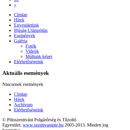
»
Címlap
Hírek
Egyesületünk
Ifjúság-Utánpótlás
Események
Galéria
Fotók
Videók
Múltunk képei
Elérhetőségeink
Aktuális események
Nincsenek események
Címlap
Hírek
Archívum
Elérhetőségeink
© Pilisszentiváni Polgárőrség és Tűzoltó
Egyesület,
www.szentivanipte.hu
2005-2013. Minden jog