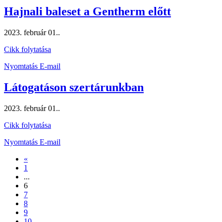
Hajnali baleset a Gentherm előtt
2023. február 01.
.
Cikk folytatása
Nyomtatás
E-mail
Látogatáson szertárunkban
2023. február 01.
.
Cikk folytatása
Nyomtatás
E-mail
«
1
...
6
7
8
9
10