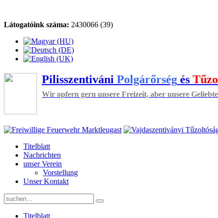
Látogatóink száma:
2430066 (39)
Pilisszentiváni
Polgárőrség
és
Tűzo
Wir opfern gern unsere Freizeit, aber unsere Geliebte
Titelblatt
Nachrichten
unser Verein
Vorstellung
Unser Kontakt
Titelblatt