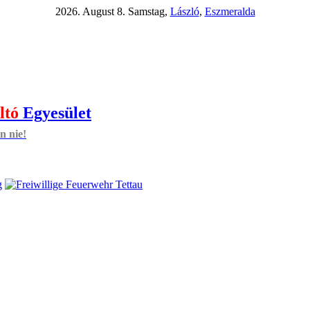
2026. August 8. Samstag,
László
,
Eszmeralda
ltó
Egyesület
n nie!