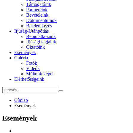
Támogatóink
Partnereink
Bevételeink
Dokumentumok
Bejelentkezés
Ifjúság-Utánpótlás
Bemutatkozunk
Ifjúsági tagjaink
Oktatóink
Események
Galéria
Fotók
Videók
Múltunk képei
Elérhetőségeink
Címlap
Események
Események