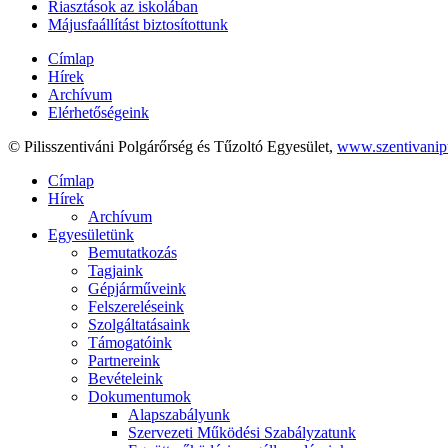
Riasztások az iskolában
Májusfaállítást biztosítottunk
Címlap
Hírek
Archívum
Elérhetőségeink
© Pilisszentiváni Polgárőrség és Tűzoltó Egyesület,
www.szentivanip
Címlap
Hírek
Archívum
Egyesületünk
Bemutatkozás
Tagjaink
Gépjárműveink
Felszereléseink
Szolgáltatásaink
Támogatóink
Partnereink
Bevételeink
Dokumentumok
Alapszabályunk
Szervezeti Működési Szabályzatunk