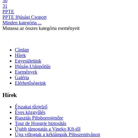
30
31
PPTE
PPTE Ifjúsági Csoport
Minden kategória ...
Mutassa az összes kategória eseményeit
Címlap
Hírek
Egyesületünk
Ifjúság-Utánpótlás
Események
Galéria
Elérhetőségeink
Hírek
Éjszakai tűzjelző
Éves közgyűlés
Riasztás Pilisborosjenőre
Tour de Hongrie biztosítás
Újabb támogatás a Vineko Kft-től
Újra villogtak a kéklámpák Pilisszentivánon