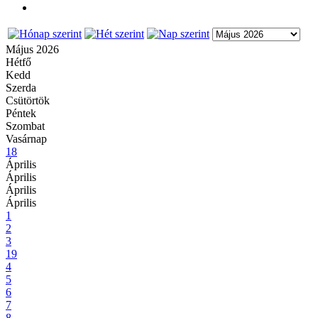
Május 2026
Hétfő
Kedd
Szerda
Csütörtök
Péntek
Szombat
Vasárnap
18
Április
Április
Április
Április
1
2
3
19
4
5
6
7
8