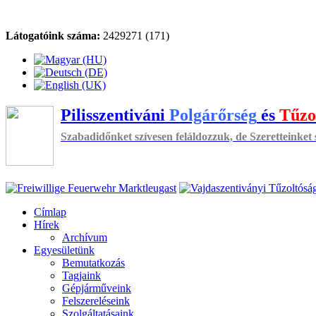
Látogatóink száma:
2429271 (171)
Pilisszentiváni
Polgárőrség
és
Tűzo
Szabadidőnket szívesen feláldozzuk, de Szeretteinket 
Címlap
Hírek
Archívum
Egyesületünk
Bemutatkozás
Tagjaink
Gépjárműveink
Felszereléseink
Szolgáltatásaink